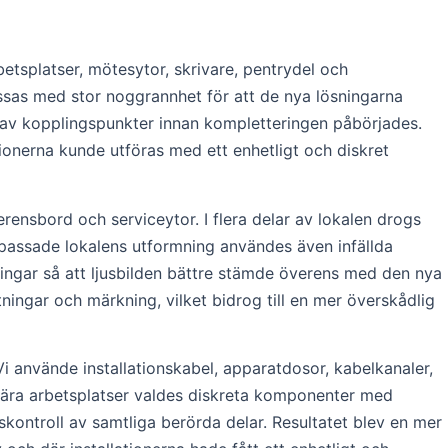
tsplatser, mötesytor, skrivare, pentrydel och
sas med stor noggrannhet för att de nya lösningarna
g av kopplingspunkter innan kompletteringen påbörjades.
tionerna kunde utföras med ett enhetligt och diskret
erensbord och serviceytor. I flera delar av lokalen drogs
et passade lokalens utformning användes även infällda
ningar så att ljusbilden bättre stämde överens med den nya
ingar och märkning, vilket bidrog till en mer överskådlig
i använde installationskabel, apparatdosor, kabelkanaler,
 nära arbetsplatser valdes diskreta komponenter med
skontroll av samtliga berörda delar. Resultatet blev en mer