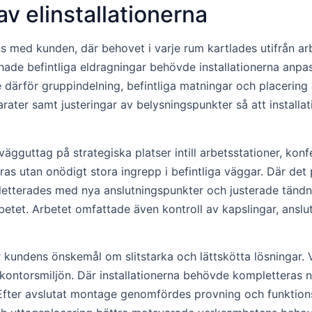
v elinstallationerna
med kunden, där behovet i varje rum kartlades utifrån arbe
de befintliga eldragningar behövde installationerna anpas
 därför gruppindelning, befintliga matningar och placerin
rater samt justeringar av belysningspunkter så att installa
vägguttag på strategiska platser intill arbetsstationer, konf
tföras utan onödigt stora ingrepp i befintliga väggar. Där d
mpletterades med nya anslutningspunkter och justerade tänd
tet. Arbetet omfattade även kontroll av kapslingar, anslutn
 kundens önskemål om slitstarka och lättskötta lösningar. V
 kontorsmiljön. Där installationerna behövde kompletteras
en. Efter avslutat montage genomfördes provning och funktion