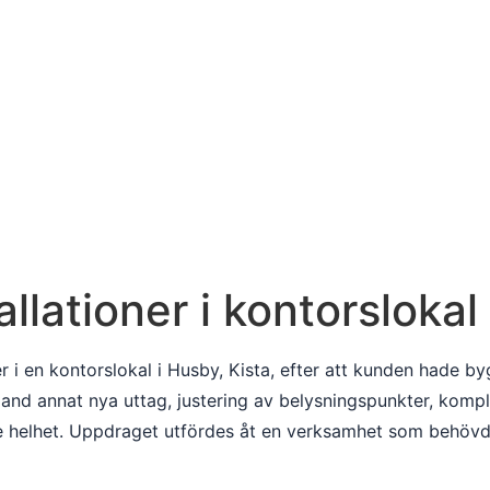
llationer i kontorslokal
oner i en kontorslokal i Husby, Kista, efter att kunden had
land annat nya uttag, justering av belysningspunkter, komp
nde helhet. Uppdraget utfördes åt en verksamhet som behövd