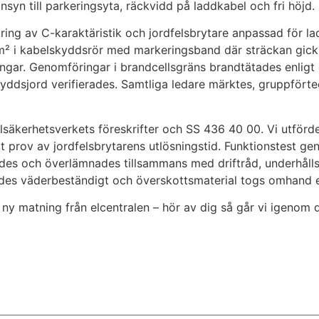
syn till parkeringsyta, räckvidd på laddkabel och fri höjd.
kring av C-karaktäristik och jordfelsbrytare anpassad för
 i kabelskyddsrör med markeringsband där sträckan gick i
gar. Genomföringar i brandcellsgräns brandtätades enligt 
skyddsjord verifierades. Samtliga ledare märktes, gruppfört
Elsäkerhetsverkets föreskrifter och SS 436 40 00. Vi utförd
prov av jordfelsbrytarens utlösningstid. Funktionstest ge
fördes och överlämnades tillsammans med driftråd, underhål
tades väderbeständigt och överskottsmaterial togs omhand en
y matning från elcentralen – hör av dig så går vi igenom d