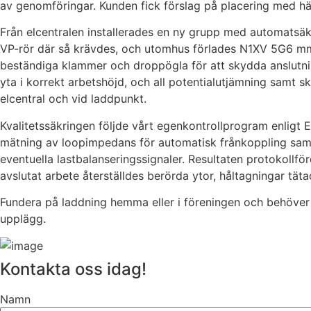
av genomföringar. Kunden fick förslag på placering med hän
Från elcentralen installerades en ny grupp med automatsä
VP-rör där så krävdes, och utomhus förlades N1XV 5G6 mm²
beständiga klammer och droppögla för att skydda anslutnin
yta i korrekt arbetshöjd, och all potentialutjämning samt 
elcentral och vid laddpunkt.
Kvalitetssäkringen följde vårt egenkontrollprogram enligt 
mätning av loopimpedans för automatisk frånkoppling samt 
eventuella lastbalanseringssignaler. Resultaten protokoll
avslutat arbete återställdes berörda ytor, håltagningar tä
Fundera på laddning hemma eller i föreningen och behöver n
upplägg.
Kontakta oss idag!
Namn