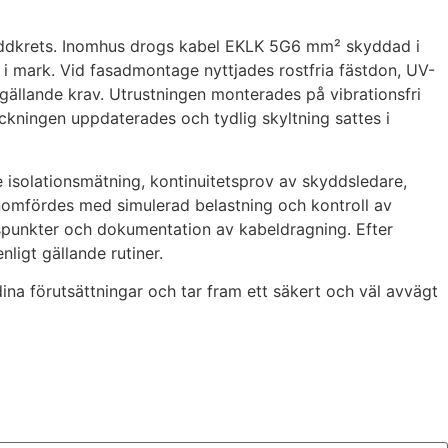
 laddkrets. Inomhus drogs kabel EKLK 5G6 mm² skyddad i
 mark. Vid fasadmontage nyttjades rostfria fästdon, UV-
gällande krav. Utrustningen monterades på vibrationsfri
eckningen uppdaterades och tydlig skyltning sattes i
e isolationsmätning, kontinuitetsprov av skyddsledare,
nomfördes med simulerad belastning och kontroll av
lspunkter och dokumentation av kabeldragning. Efter
ligt gällande rutiner.
ina förutsättningar och tar fram ett säkert och väl avvägt