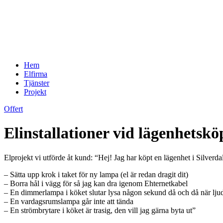
Hem
Elfirma
Tjänster
Projekt
Offert
Elinstallationer vid lägenhetskö
Elprojekt vi utförde åt kund: “Hej! Jag har köpt en lägenhet i Silverda
– Sätta upp krok i taket för ny lampa (el är redan dragit dit)
– Borra hål i vägg för så jag kan dra igenom Ehternetkabel
– En dimmerlampa i köket slutar lysa någon sekund då och då när ljudet
– En vardagsrumslampa går inte att tända
– En strömbrytare i köket är trasig, den vill jag gärna byta ut”