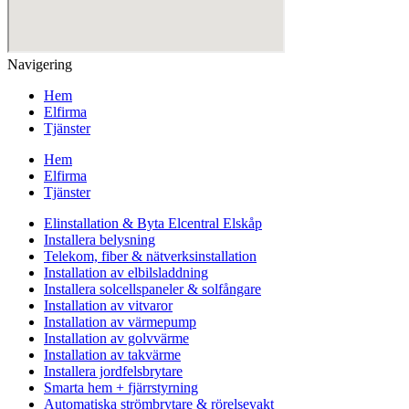
Navigering
Hem
Elfirma
Tjänster
Hem
Elfirma
Tjänster
Elinstallation & Byta Elcentral Elskåp
Installera belysning
Telekom, fiber & nätverksinstallation
Installation av elbilsladdning
Installera solcellspaneler & solfångare
Installation av vitvaror
Installation av värmepump
Installation av golvvärme
Installation av takvärme
Installera jordfelsbrytare
Smarta hem + fjärrstyrning
Automatiska strömbrytare & rörelsevakt