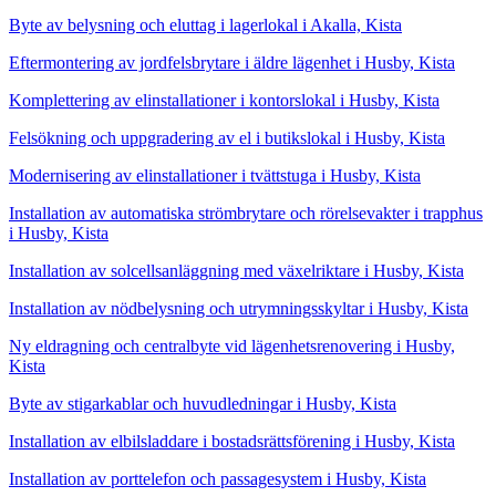
Byte av belysning och eluttag i lagerlokal i Akalla, Kista
Eftermontering av jordfelsbrytare i äldre lägenhet i Husby, Kista
Komplettering av elinstallationer i kontorslokal i Husby, Kista
Felsökning och uppgradering av el i butikslokal i Husby, Kista
Modernisering av elinstallationer i tvättstuga i Husby, Kista
Installation av automatiska strömbrytare och rörelsevakter i trapphus
i Husby, Kista
Installation av solcellsanläggning med växelriktare i Husby, Kista
Installation av nödbelysning och utrymningsskyltar i Husby, Kista
Ny eldragning och centralbyte vid lägenhetsrenovering i Husby,
Kista
Byte av stigarkablar och huvudledningar i Husby, Kista
Installation av elbilsladdare i bostadsrättsförening i Husby, Kista
Installation av porttelefon och passagesystem i Husby, Kista