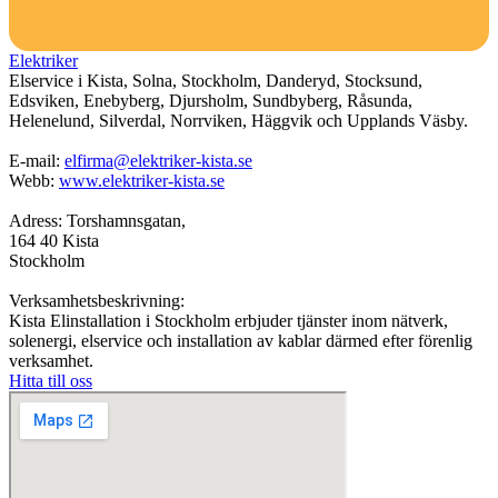
Elektriker
Elservice i Kista, Solna, Stockholm, Danderyd, Stocksund,
Edsviken, Enebyberg, Djursholm, Sundbyberg, Råsunda,
Helenelund, Silverdal, Norrviken, Häggvik och Upplands Väsby.
E-mail:
elfirma@elektriker-kista.se
Webb:
www.elektriker-kista.se
Adress: Torshamnsgatan,
164 40 Kista
Stockholm
Verksamhetsbeskrivning:
Kista Elinstallation i Stockholm erbjuder tjänster inom nätverk,
solenergi, elservice och installation av kablar därmed efter förenlig
verksamhet.
Hitta till oss