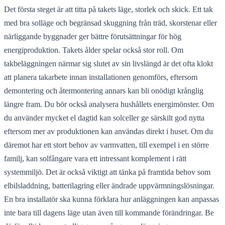
Det första steget är att titta på takets läge, storlek och skick. Ett tak
med bra solläge och begränsad skuggning från träd, skorstenar eller
närliggande byggnader ger bättre förutsättningar för hög
energiproduktion. Takets ålder spelar också stor roll. Om
takbeläggningen närmar sig slutet av sin livslängd är det ofta klokt
att planera takarbete innan installationen genomförs, eftersom
demontering och återmontering annars kan bli onödigt krånglig
längre fram. Du bör också analysera hushållets energimönster. Om
du använder mycket el dagtid kan solceller ge särskilt god nytta
eftersom mer av produktionen kan användas direkt i huset. Om du
däremot har ett stort behov av varmvatten, till exempel i en större
familj, kan solfångare vara ett intressant komplement i rätt
systemmiljö. Det är också viktigt att tänka på framtida behov som
elbilsladdning, batterilagring eller ändrade uppvärmningslösningar.
En bra installatör ska kunna förklara hur anläggningen kan anpassas
inte bara till dagens läge utan även till kommande förändringar. Be