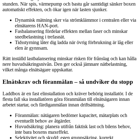
stunden. När spis, värmepump och bastu går samtidigt sänker boxen
auto­matiskt effekten, och ökar igen när lasten sjunker.
Dynamisk mätning sker via strömklämmor i centralen eller via
elmätarens HAN-port.
Fasbalansering fördelar effekten mellan faser och minskar
snedbelastning i trefasnät.
Tidsstyrning låter dig ladda när övrig förbrukning är låg eller
elen är gynnsam.
Rätt inställd lastbalansering minskar risken för frånslag och kan hålla
nere huvudsäkringsnivån. Den ger också jämnare nätbelastning,
vilket många elnätsägare uppskattar.
Elnätskrav och föranmälan – så undviker du stopp
Laddbox är en fast elinstallation och kräver behörig installatör. I de
flesta fall ska installatören göra föranmälan till elnätsägaren innan
arbetet startar, och färdiganmälan innan driftsättning.
Föranmälan: nätägaren bedömer kapacitet, mätarplats och
eventuellt behov av åtgärder.
Huvudsäkring: planera utifrån faktisk last och bilens behov,
inte bara boxens maxeffekt.
Selektivitet och skydd: egen gruppsäkring, korrekt