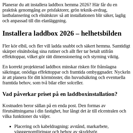
Planerar du att installera laddbox hemma 2026? Här får du en
praktisk genomgång av prisfaktorer, grön teknik‑avdrag,
lastbalansering och elnätskrav så att installationen blir säker, laglig
och anpassad till din elanläggning.
Installera laddbox 2026 – helhetsbilden
Fler kör elbil, och fler vill ladda snabbt och säkert hemma. Samtidigt
skärper elnätsbolag sina rutiner och allt fler tar betalt utifrån
effekttoppar, vilket gör rätt dimensionering och styrning viktig.
En korrekt projekterad laddbox minskar risken för frånslagna
säkringar, onödiga effekttoppar och framtida ombyggnader. Nyckeln
är att planera för ditt körmönster, din huvudsäkring och eventuella
framtida behov, som två bilar eller solceller.
Vad påverkar priset på en laddboxinstallation?
Kostnaden beror sällan på en enda post. Den formas av
förutsättningarna i din fastighet, hur långt det är till elcentralen och
vilka funktioner du väljer.
Placering och kabeldragning: avstånd, markarbete,
vägggenomföringar och behov av skyddsrör.