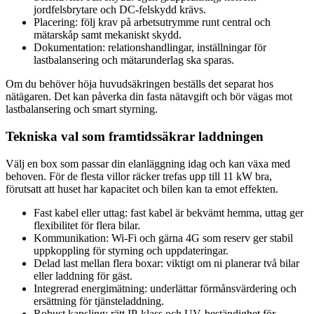
jordfelsbrytare och DC-felskydd krävs.
Placering: följ krav på arbetsutrymme runt central och
mätarskåp samt mekaniskt skydd.
Dokumentation: relationshandlingar, inställningar för
lastbalansering och mätarunderlag ska sparas.
Om du behöver höja huvudsäkringen beställs det separat hos
nätägaren. Det kan påverka din fasta nätavgift och bör vägas mot
lastbalansering och smart styrning.
Tekniska val som framtidssäkrar laddningen
Välj en box som passar din elanläggning idag och kan växa med
behoven. För de flesta villor räcker trefas upp till 11 kW bra,
förutsatt att huset har kapacitet och bilen kan ta emot effekten.
Fast kabel eller uttag: fast kabel är bekvämt hemma, uttag ger
flexibilitet för flera bilar.
Kommunikation: Wi‑Fi och gärna 4G som reserv ger stabil
uppkoppling för styrning och uppdateringar.
Delad last mellan flera boxar: viktigt om ni planerar två bilar
eller laddning för gäst.
Integrerad energimätning: underlättar förmånsvärdering och
ersättning för tjänsteladdning.
Robust kapsling: rätt IP‑klass och UV‑beständighet för