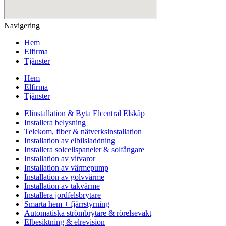
Navigering
Hem
Elfirma
Tjänster
Hem
Elfirma
Tjänster
Elinstallation & Byta Elcentral Elskåp
Installera belysning
Telekom, fiber & nätverksinstallation
Installation av elbilsladdning
Installera solcellspaneler & solfångare
Installation av vitvaror
Installation av värmepump
Installation av golvvärme
Installation av takvärme
Installera jordfelsbrytare
Smarta hem + fjärrstyrning
Automatiska strömbrytare & rörelsevakt
Elbesiktning & elrevision