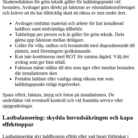
Skattereduktion för grön teknik gäller för laddningspunkt vid
bostaden. Avdraget görs direkt på fakturan av elinstallationsföretaget
och kräver att du har tillräcklig skatt att räkna av mot under året.
Avdraget omfattar material och arbete för fast installerad
laddbox samt nödvändiga tillbehör.
Takbelopp per person och år gäller för grön teknik. Dela
gärna upp fakturan mellan delägare.
Gäller för villa, radhus och bostadsrätt med dispositionsrätt till
platsen, med föreningens godkännande.
Kan inte kombineras med ROT för samma åtgärd. Välj det
avdrag som ger bäst utfall.
Fakturan måste ställas till den som äger eller innehar bostaden
där installationen sker.
Portabla laddare eller vanliga uttag räknas inte som
laddningspunkt enligt regelverket.
Spara offert, faktura, intyg och foton på installationen. De
underlättar vid eventuell kontroll och vid framtida service eller
uppgraderingar.
Lastbalansering: skydda huvudsäkringen och kapa
effekttoppar
Lastbalansering styr laddboxens effekt efter vad huset förbrukar i