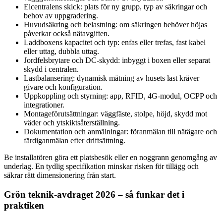
Elcentralens skick: plats för ny grupp, typ av säkringar och
behov av uppgradering.
Huvudsäkring och belastning: om säkringen behöver höjas
påverkar också nätavgiften.
Laddboxens kapacitet och typ: enfas eller trefas, fast kabel
eller uttag, dubbla uttag.
Jordfelsbrytare och DC-skydd: inbyggt i boxen eller separat
skydd i centralen.
Lastbalansering: dynamisk mätning av husets last kräver
givare och konfiguration.
Uppkoppling och styrning: app, RFID, 4G-modul, OCPP och
integrationer.
Montageförutsättningar: väggfäste, stolpe, höjd, skydd mot
väder och ytskiktsåterställning.
Dokumentation och anmälningar: föranmälan till nätägare och
färdiganmälan efter driftsättning.
Be installatören göra ett platsbesök eller en noggrann genomgång av
underlag. En tydlig specifikation minskar risken för tillägg och
säkrar rätt dimensionering från start.
Grön teknik‑avdraget 2026 – så funkar det i
praktiken