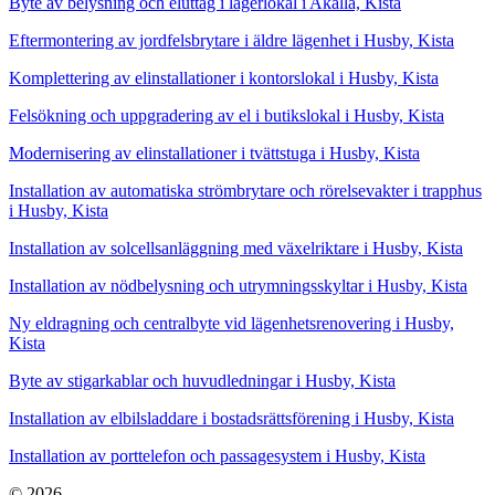
Byte av belysning och eluttag i lagerlokal i Akalla, Kista
Eftermontering av jordfelsbrytare i äldre lägenhet i Husby, Kista
Komplettering av elinstallationer i kontorslokal i Husby, Kista
Felsökning och uppgradering av el i butikslokal i Husby, Kista
Modernisering av elinstallationer i tvättstuga i Husby, Kista
Installation av automatiska strömbrytare och rörelsevakter i trapphus
i Husby, Kista
Installation av solcellsanläggning med växelriktare i Husby, Kista
Installation av nödbelysning och utrymningsskyltar i Husby, Kista
Ny eldragning och centralbyte vid lägenhetsrenovering i Husby,
Kista
Byte av stigarkablar och huvudledningar i Husby, Kista
Installation av elbilsladdare i bostadsrättsförening i Husby, Kista
Installation av porttelefon och passagesystem i Husby, Kista
© 2026